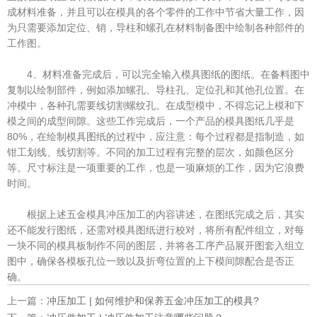
成材料准备，并且可以在模具的各个零件的工作中节省大量工作，因
为只需要添加定位、销，导柱和螺孔在材料制备图中绘制各种部件的
工作图。
4、材料准备完成后，可以完全输入模具图纸的图纸。在备料图中
复制以绘制部件，例如添加螺孔、导柱孔、定位孔和其他孔位置。在
冲模中，各种孔需要线切割螺纹孔。在成型模中，不得忘记上模和下
模之间的成型间隙。这些工作完成后，一个产品的模具图纸几乎是
80%，在绘制模具图纸的过程中，应注意：每个过程都是指制造，如
钳工划线、线切割等。不同的加工过程有完整的层次，如颜色区分
等。尺寸标注是一项重要的工作，也是一项麻烦的工作，因为它浪费
时间。
根据上述五金模具冲压加工的内容讲述，在图纸完成之后，其实
还不能发行图纸，还需对模具图纸进行校对，将所有配件组立，对每
一块不同的模具板制作不同的图层，并将各工序产品展开图套入组立
图中，确保各模板孔位一致以及折弯位置的上下模间隙配合是否正
确。
上一篇：
冲压加工 | 如何维护和保养五金冲压加工的模具?