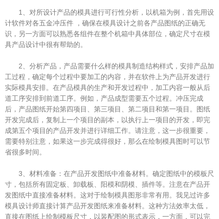
1、对所设计产品的模具进行可行性分析，以机箱为例，首先用设
计软件对各五金冲压件 ，确保在模具设计之前各产品图纸的正确无
识，另一方面可以熟悉各组件在整个机箱中具体部位，确定尺寸在模
具产品设计中很有帮助的。
2、分析产品，产品需要什么样的模具制造结构样式，安排产品加
工过程，确定每个过程中要加工的内容，并在软件上为产品开发进行
实际模具安排。在产品模具的生产和开发过程中，加工内容一般从后
道工序安排到前道工序。例如，产品成型需要五个过程。冲压完成
后，产品图纸开始第四项目、第三项目、第二项目和第一项目。图纸
开发完成后，复制上一个项目的副本，以执行上一项目的开发，即完
成第五个项目的产品开发并进行详细工作。请注意，这一步很重要，
需要特别注意，如果这一步完成得很好，那么在绘制模具图时可以节
省很多时间。
3、材料准备：在产品开发图纸中准备材料。确定图纸中的模板尺
寸，包括所有固定板、卸载板、阳模和阴模、插件等。注意在产品开
发图纸中直接准备材料。这对于绘制模具图形非常有用。我见过许多
模具设计师直接计算产品开发图纸来准备材料。这种方法效率太低，
直接在图纸上绘制模板尺寸，以装配图的形式表示，一方面，可以完